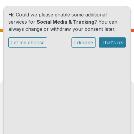
Hi! Could we please enable some additional
services for
Social Media & Tracking
? You can
always change or withdraw your consent later.
Home
Let me choose
I decline
That's ok
Aandacht voor buiten, creativiteit,
Onze school
muzikaliteit sport en spel
Onze activiteiten
Praktische informatie
Elckerlyc, basisschool voor
Nieuwe ouders
freinetonderwijs.
Contact
Boekenstein 45