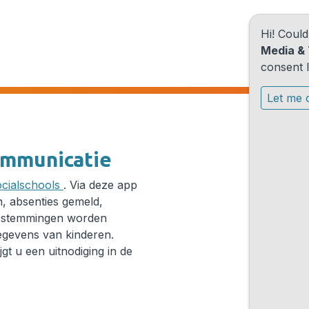
Hi! Coul
Media & 
consent l
Let me 
ommunicatie
ocialschools
. Via deze app
, absenties gemeld,
oestemmingen worden
gevens van kinderen.
gt u een uitnodiging in de